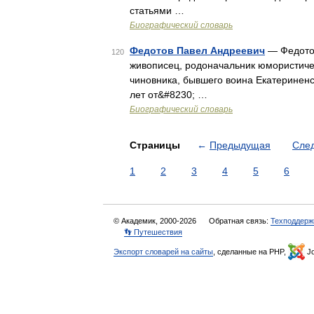
статьями …
Биографический словарь
Федотов Павел Андреевич
— Федотов
120
живописец, родоначальник юмористичес
чиновника, бывшего воина Екатериненс
лет от&#8230; …
Биографический словарь
Страницы
←
Предыдущая
Сле
1
2
3
4
5
6
© Академик, 2000-2026
Обратная связь:
Техподдерж
👣 Путешествия
Экспорт словарей на сайты
, сделанные на PHP,
Jo