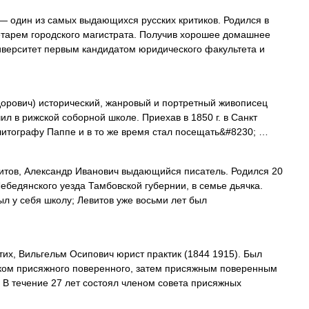
— один из самых выдающихся русских критиков. Родился в
кретарем городского магистрата. Получив хорошее домашнее
иверситет первым кандидатом юридического факультета и
орович) исторический, жанровый и портретный живописец
л в рижской соборной школе. Приехав в 1850 г. в Санкт
литографу Паппе и в то же время стал посещать&#8230; …
тов, Александр Иванович выдающийся писатель. Родился 20
Лебедянского уезда Тамбовской губернии, в семье дьячка.
ыл у себя школу; Левитов уже восьми лет был
их, Вильгельм Осипович юрист практик (1844 1915). Был
ком присяжного поверенного, затем присяжным поверенным
. В течение 27 лет состоял членом совета присяжных