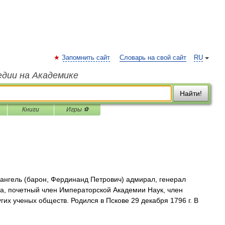
Запомнить сайт
Словарь на свой сайт
RU
едии на Академике
Найти!
Книги
Игры ⚽
нгель (барон, Фердинанд Петрович) адмирал, генерал
та, почетный член Императорской Академии Наук, член
их ученых обществ. Родился в Пскове 29 декабря 1796 г. В