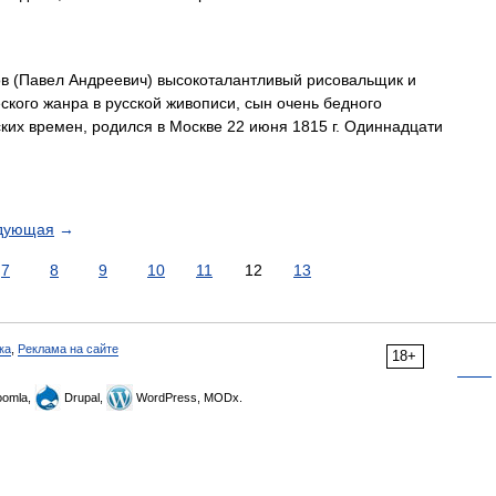
 (Павел Андреевич) высокоталантливый рисовальщик и
кого жанра в русской живописи, сын очень бедного
ких времен, родился в Москве 22 июня 1815 г. Одиннадцати
дующая
→
7
8
9
10
11
12
13
ка
,
Реклама на сайте
18+
omla,
Drupal,
WordPress, MODx.