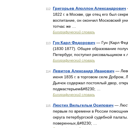
Григорьев Аполлон Александрович
112
1822 г. в Москве, где отец его был се
воспитание, он окончил Московский ун
тотчас же …
Биографический словарь
Гун Карл Федорович
— Гун (Карл Фед
113
(1830 1877). Общее образование получи
Петербург, поступил рисовальщиком к 
Биографический словарь
Левитов Александр Иванович
— Леви
114
июня 1835 г. в торговом селе Добром, 
Дьячок содержал постоялый двор, откр
подмастерьем&#8230; …
Биографический словарь
Люстих Вильгельм Осипович
— Люст
115
первым по времени в России помощни
округа петербургской судебной палаты
поверенных,&#8230; …