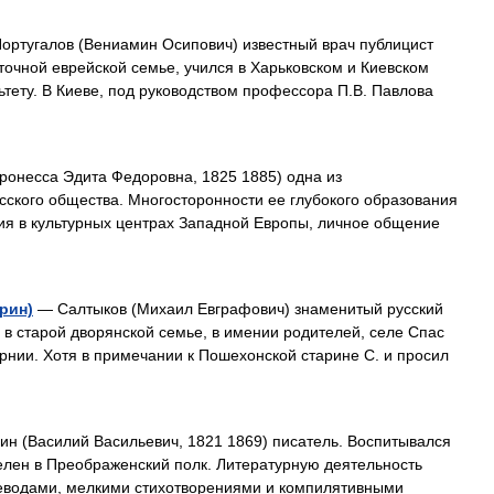
ртугалов (Вениамин Осипович) известный врач публицист
иточной еврейской семье, учился в Харьковском и Киевском
тету. В Киеве, под руководством профессора П.В. Павлова
онесса Эдита Федоровна, 1825 1885) одна из
ского общества. Многосторонности ее глубокого образования
ия в культурных центрах Западной Европы, личное общение
рин)
— Салтыков (Михаил Евграфович) знаменитый русский
 в старой дворянской семье, в имении родителей, селе Спас
ернии. Хотя в примечании к Пошехонской старине С. и просил
н (Василий Васильевич, 1821 1869) писатель. Воспитывался
елен в Преображенский полк. Литературную деятельность
реводами, мелкими стихотворениями и компилятивными