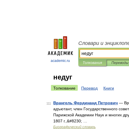
Словари и энциклоп
academic.ru
Толкования
Переводы
недуг
Толкование
Перевод
Книги
Врангель Фердинанд Петрович
— Вра
111
адъютант, член Государственного сове
Парижской Академии Наук и многих друг
1807 г.,&#8230; …
Биографический словарь