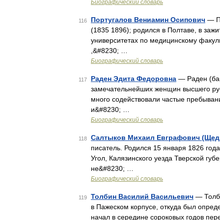
Биографический словарь
Португалов Вениамин Осипович
— По
116
(1835 1896); родился в Полтаве, в заж
университетах по медицинскому факуль
,&#8230; …
Биографический словарь
Раден Эдита Федоровна
— Раден (бар
117
замечательнейших женщин высшего рус
много содействовали частые пребыван
и&#8230; …
Биографический словарь
Салтыков Михаил Евграфович (Щед
118
писатель. Родился 15 января 1826 года
Угол, Калязинского уезда Тверской губ
не&#8230; …
Биографический словарь
Толбин Василий Васильевич
— Толби
119
в Пажеском корпусе, откуда был опред
начал в середине сороковых годов пе